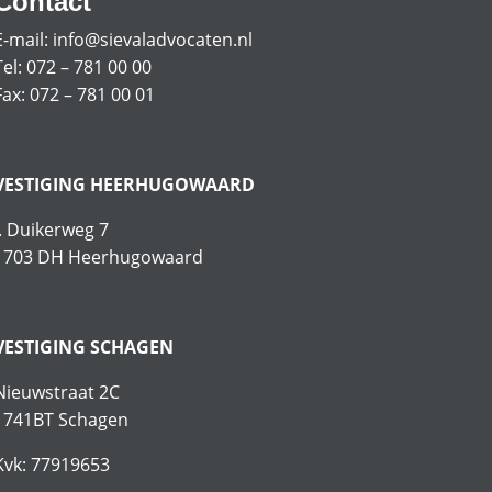
Contact
E-mail:
info@sievaladvocaten.nl
Tel:
072 – 781 00 00
Fax: 072 – 781 00 01
VESTIGING HEERHUGOWAARD
J. Duikerweg 7
1703 DH Heerhugowaard
VESTIGING SCHAGEN
Nieuwstraat 2C
1741BT Schagen
Kvk: 77919653